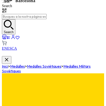
Search
Search
EN
ES
CA
Inici
>
Medalles
>
Medalles Soviètiques
>
Medalles Militars
Soviètiques