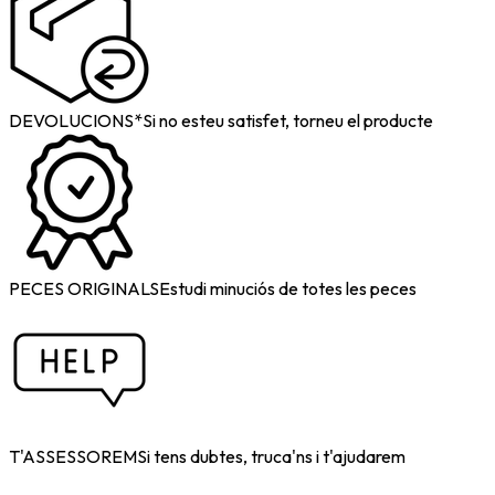
DEVOLUCIONS*
Si no esteu satisfet, torneu el producte
PECES ORIGINALS
Estudi minuciós de totes les peces
T'ASSESSOREM
Si tens dubtes, truca'ns i t'ajudarem