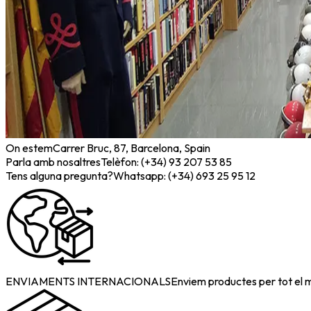
On estem
Carrer Bruc, 87, Barcelona, Spain
Parla amb nosaltres
Telèfon: (+34) 93 207 53 85
Tens alguna pregunta?
Whatsapp: (+34) 693 25 95 12
ENVIAMENTS INTERNACIONALS
Enviem productes per tot el 