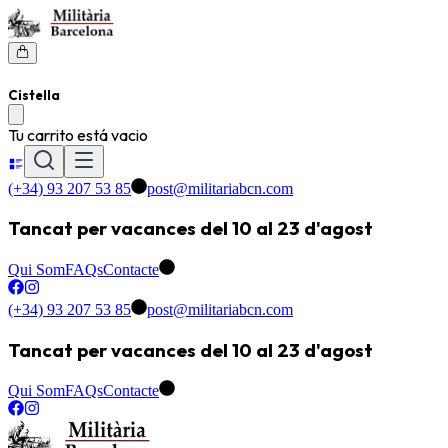
Cistella
Tu carrito está vacio
(+34) 93 207 53 85
post@militariabcn.com
Tancat per vacances del 10 al 23 d'agost
Qui Som
FAQs
Contacte
(+34) 93 207 53 85
post@militariabcn.com
Tancat per vacances del 10 al 23 d'agost
Qui Som
FAQs
Contacte