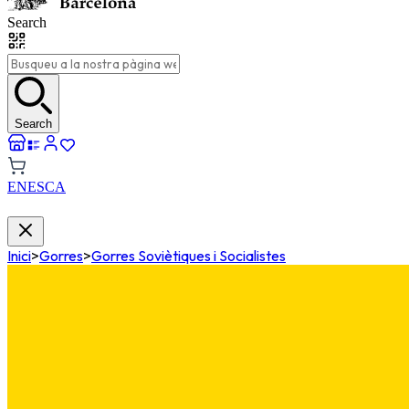
Search
Search
EN
ES
CA
Inici
>
Gorres
>
Gorres Soviètiques i Socialistes