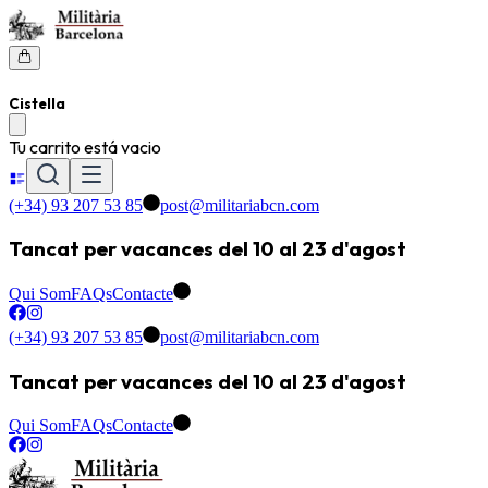
Cistella
Tu carrito está vacio
(+34) 93 207 53 85
post@militariabcn.com
Tancat per vacances del 10 al 23 d'agost
Qui Som
FAQs
Contacte
(+34) 93 207 53 85
post@militariabcn.com
Tancat per vacances del 10 al 23 d'agost
Qui Som
FAQs
Contacte