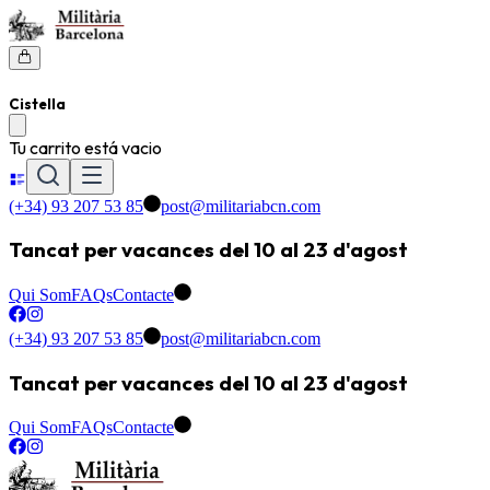
Cistella
Tu carrito está vacio
(+34) 93 207 53 85
post@militariabcn.com
Tancat per vacances del 10 al 23 d'agost
Qui Som
FAQs
Contacte
(+34) 93 207 53 85
post@militariabcn.com
Tancat per vacances del 10 al 23 d'agost
Qui Som
FAQs
Contacte