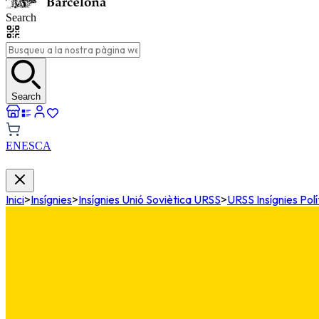
Search
Search
EN
ES
CA
Inici
>
Insígnies
>
Insígnies Unió Soviètica URSS
>
URSS Insígnies Pol