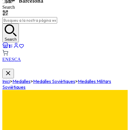
Search
Search
EN
ES
CA
Inici
>
Medalles
>
Medalles Soviètiques
>
Medalles Militars
Soviètiques