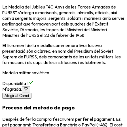
La Medalla del Jubileu “40 Anys de les Forces Armades de
l’URSS” s’atorga a mariscals, generals, almiralls, oficials, així
com a sergents majors, sergents, soldats i mariners amb servei
perllongat que formaven part dels quadres de l’Exèrcit
Soviètic, l’Armada, les tropes del Ministeri del Ministeri
Ministres de l’URSS el 23 de febrer de 1958
El lliurament de la medalla commemorativa i la seva
presentació són a càrrec, en nom del Presidium del Soviet
Suprem de l’URSS, dels comandants de les unitats militars, les
formacions i els caps de les institucions i establiments.
Medalla militar soviètica.
Disponibilitat
:
M'agrada
:
Afegir al Carret
Proceso del metodo de pago
Després de fer la compra t'escriurem per fer el pagament. Es
pot pagar amb Transferència Bancària o PayPal (+4%). El cost