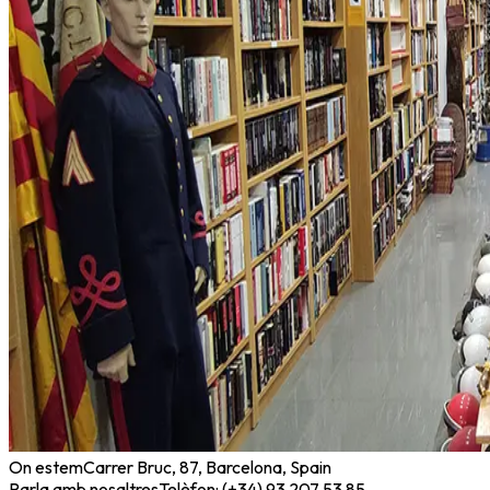
On estem
Carrer Bruc, 87, Barcelona, Spain
Parla amb nosaltres
Telèfon: (+34) 93 207 53 85