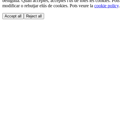
beniguda. Quan acceptes, acceptes l'ús de totes les cookies. Pots
modificar o rebutjar elús de cookies. Pots veure la
cookie policy
.
Accept all
Reject all