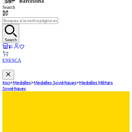
Search
Search
EN
ES
CA
Inici
>
Medalles
>
Medalles Soviètiques
>
Medalles Militars
Soviètiques