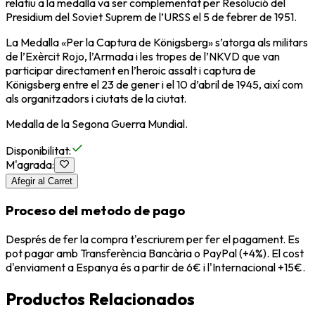
relatiu a la medalla va ser complementat per Resolució del
Presidium del Soviet Suprem de l’URSS el 5 de febrer de 1951.
La Medalla «Per la Captura de Königsberg» s’atorga als militars
de l’Exèrcit Rojo, l’Armada i les tropes de l’NKVD que van
participar directament en l’heroic assalt i captura de
Königsberg entre el 23 de gener i el 10 d’abril de 1945, així com
als organitzadors i ciutats de la ciutat.
Medalla de la Segona Guerra Mundial.
Disponibilitat
:
M'agrada
:
Afegir al Carret
Proceso del metodo de pago
Després de fer la compra t'escriurem per fer el pagament. Es
pot pagar amb Transferència Bancària o PayPal (+4%). El cost
d'enviament a Espanya és a partir de 6€ i l'Internacional +15€.
Productos Relacionados