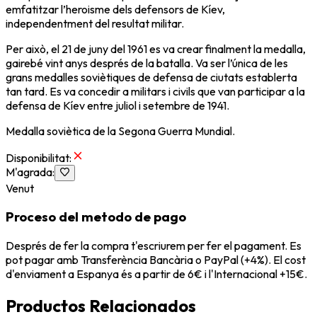
emfatitzar l’heroisme dels defensors de Kíev,
independentment del resultat militar.
Per això, el 21 de juny del 1961 es va crear finalment la medalla,
gairebé vint anys després de la batalla. Va ser l’única de les
grans medalles soviètiques de defensa de ciutats establerta
tan tard. Es va concedir a militars i civils que van participar a la
defensa de Kíev entre juliol i setembre de 1941.
Medalla soviètica de la Segona Guerra Mundial.
Disponibilitat
:
M'agrada
:
Venut
Proceso del metodo de pago
Després de fer la compra t'escriurem per fer el pagament. Es
pot pagar amb Transferència Bancària o PayPal (+4%). El cost
d'enviament a Espanya és a partir de 6€ i l'Internacional +15€.
Productos Relacionados