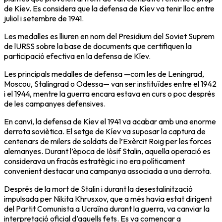
de Kíev. Es considera que la defensa de Kíev va tenir lloc entre
juliol i setembre de 1941.
Les medalles es lliuren en nom del Presidium del Soviet Suprem
de lURSS sobre la base de documents que certifiquen la
participació efectiva en la defensa de Kíev.
Les principals medalles de defensa —com les de Leningrad,
Moscou, Stalingrad o Odessa— van ser instituïdes entre el 1942
i el 1944, mentre la guerra encara estava en curs o poc després
de les campanyes defensives.
En canvi, la defensa de Kíev el 1941 va acabar amb una enorme
derrota soviètica. El setge de Kíev va suposar la captura de
centenars de milers de soldats de l’Exèrcit Roig per les forces
alemanyes. Durant l’època de Iòsif Stalin, aquella operació es
considerava un fracàs estratègic i no era políticament
convenient destacar una campanya associada a una derrota.
Després de la mort de Stalin i durant la desestalinització
impulsada per Nikita Khrusxov, que a més havia estat dirigent
del Partit Comunista a Ucraïna durant la guerra, va canviar la
interpretació oficial d’aquells fets. Es va començar a