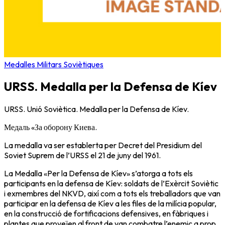
Medalles Militars Soviètiques
URSS. Medalla per la Defensa de Kíev
URSS. Unió Soviètica. Medalla per la Defensa de Kíev.
Медаль «За оборону Киева.
La medalla va ser establerta per Decret del Presidium del
Soviet Suprem de l’URSS el 21 de juny del 1961.
La Medalla «Per la Defensa de Kíev» s’atorga a tots els
participants en la defensa de Kíev: soldats de l’Exèrcit Soviètic
i exmembres del NKVD, així com a tots els treballadors que van
participar en la defensa de Kíev a les files de la milícia popular,
en la construcció de fortificacions defensives, en fàbriques i
plantes que proveïen al front de van combatre l’enemic a prop