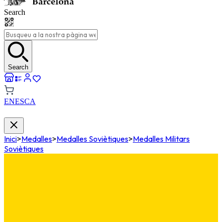
Search
Search
EN
ES
CA
Inici
>
Medalles
>
Medalles Soviètiques
>
Medalles Militars
Soviètiques