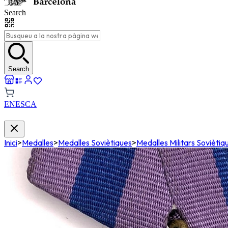
Search
Search
EN
ES
CA
Inici
>
Medalles
>
Medalles Soviètiques
>
Medalles Militars Soviètiq