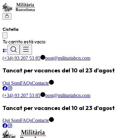
Cistella
Tu carrito está vacio
(+34) 93 207 53 85
post@militariabcn.com
Tancat per vacances del 10 al 23 d'agost
Qui Som
FAQs
Contacte
(+34) 93 207 53 85
post@militariabcn.com
Tancat per vacances del 10 al 23 d'agost
Qui Som
FAQs
Contacte