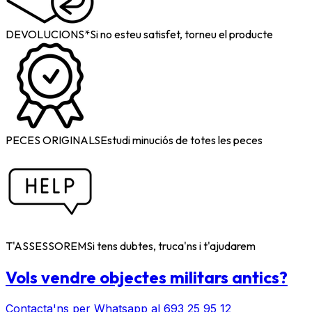
DEVOLUCIONS*
Si no esteu satisfet, torneu el producte
PECES ORIGINALS
Estudi minuciós de totes les peces
T'ASSESSOREM
Si tens dubtes, truca'ns i t'ajudarem
Vols vendre objectes militars antics?
Contacta'ns per Whatsapp al 693 25 95 12