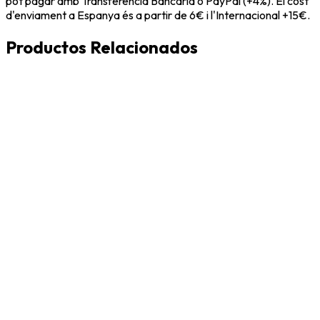
pot pagar amb Transferència Bancària o PayPal (+4%). El cost
d'enviament a Espanya és a partir de 6€ i l'Internacional +15€.
Productos Relacionados