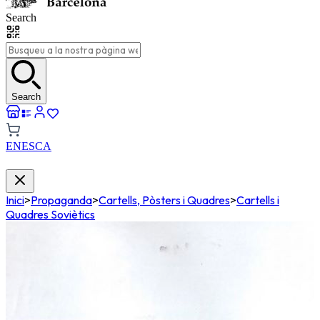
Search
Search
EN
ES
CA
Inici
>
Propaganda
>
Cartells, Pòsters i Quadres
>
Cartells i
Quadres Soviètics