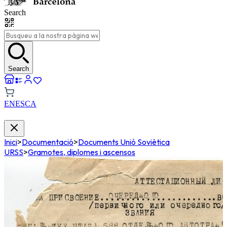
Search
Search
EN
ES
CA
Inici
>
Documentació
>
Documents Unió Soviètica
URSS
>
Gramotes, diplomes i ascensos