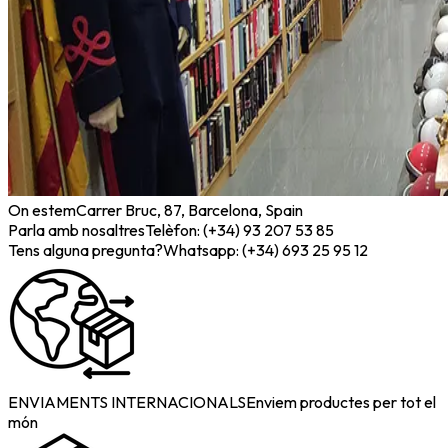
On estem
Carrer Bruc, 87, Barcelona, Spain
Parla amb nosaltres
Telèfon: (+34) 93 207 53 85
Tens alguna pregunta?
Whatsapp: (+34) 693 25 95 12
ENVIAMENTS INTERNACIONALS
Enviem productes per tot el
món