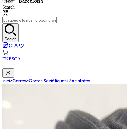
Search
Search
EN
ES
CA
Inici
>
Gorres
>
Gorres Soviètiques i Socialistes