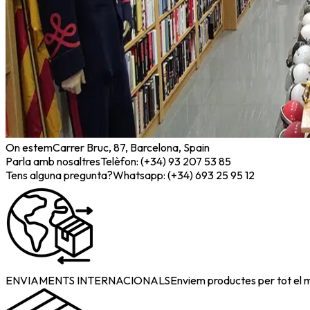
On estem
Carrer Bruc, 87, Barcelona, Spain
Parla amb nosaltres
Telèfon: (+34) 93 207 53 85
Tens alguna pregunta?
Whatsapp: (+34) 693 25 95 12
ENVIAMENTS INTERNACIONALS
Enviem productes per tot el 