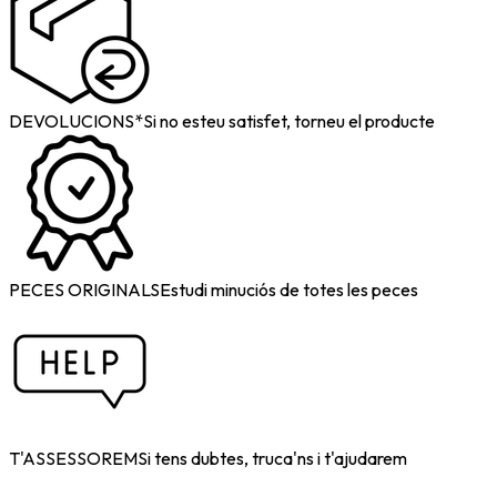
DEVOLUCIONS*
Si no esteu satisfet, torneu el producte
PECES ORIGINALS
Estudi minuciós de totes les peces
T'ASSESSOREM
Si tens dubtes, truca'ns i t'ajudarem