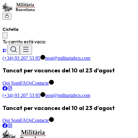
Cistella
Tu carrito está vacio
(+34) 93 207 53 85
post@militariabcn.com
Tancat per vacances del 10 al 23 d'agost
Qui Som
FAQs
Contacte
(+34) 93 207 53 85
post@militariabcn.com
Tancat per vacances del 10 al 23 d'agost
Qui Som
FAQs
Contacte