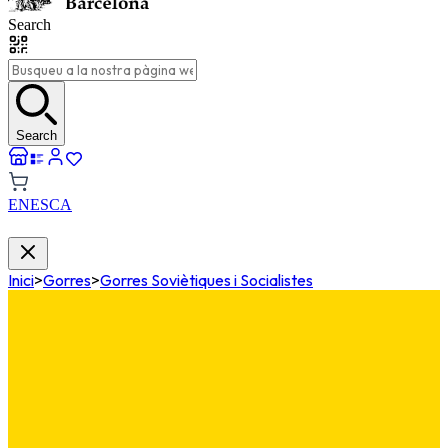
Search
Search
EN
ES
CA
Inici
>
Gorres
>
Gorres Soviètiques i Socialistes