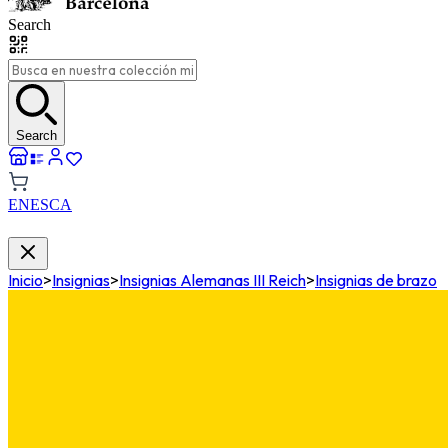
Search
Search
EN
ES
CA
Inicio
>
Insignias
>
Insignias Alemanas III Reich
>
Insignias de brazo