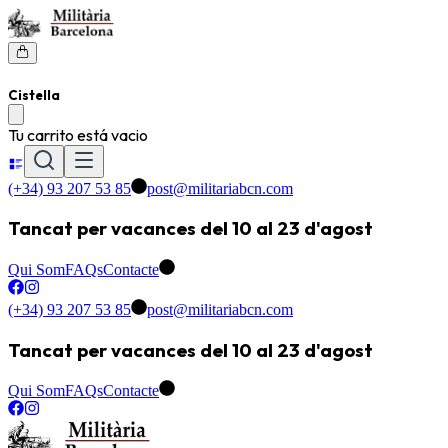
Cistella
Tu carrito está vacio
(+34) 93 207 53 85
post@militariabcn.com
Tancat per vacances del 10 al 23 d'agost
Qui Som
FAQs
Contacte
(+34) 93 207 53 85
post@militariabcn.com
Tancat per vacances del 10 al 23 d'agost
Qui Som
FAQs
Contacte