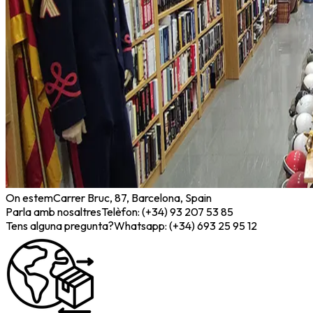
On estem
Carrer Bruc, 87, Barcelona, Spain
Parla amb nosaltres
Telèfon: (+34) 93 207 53 85
Tens alguna pregunta?
Whatsapp: (+34) 693 25 95 12