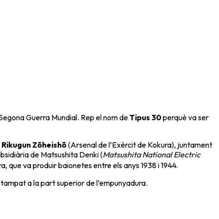
la Segona Guerra Mundial. Rep el nom de
Tipus 30
perquè va ser
 Rikugun Zōheishō
(Arsenal de l’Exèrcit de Kokura), juntament
bsidiària de Matsushita Denki (
Matsushita National Electric
, que va produir baionetes entre els anys 1938 i 1944.
estampat a la part superior de l’empunyadura.