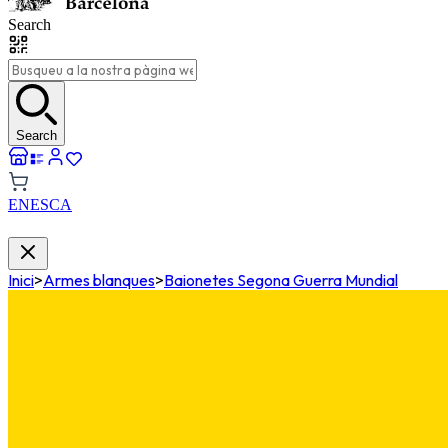
Search
Search
EN
ES
CA
Inici
>
Armes blanques
>
Baionetes Segona Guerra Mundial