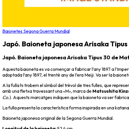
Baionetes Segona Guerra Mundial
Japó. Baioneta japonesa Arisaka Tipus
Japó. Baioneta japonesa Arisaka Tipus 30 de Ma
Aquesta baioneta es va començar a fabricar l’any 1897 a l’Imperi
adoptada l’any 1897, el trentè any de l’era Meiji. Va ser la baione
A la fulla hi trobem el símbol del trèvol de tres fulles, que represe
amb una fletxa travessant una «M», marca de
Matsushita Kinz
Co.
). Aquests marcatges indiquen que la baioneta va ser fabricad
La fulla presenta la característica forma inspirada en una katana
Baioneta japonesa original de la Segona Guerra Mundial.
Longitud de la baioneta:
52,4 cm