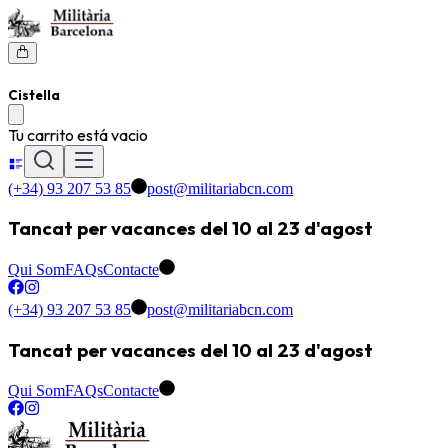
Cistella
Tu carrito está vacio
(+34) 93 207 53 85
post@militariabcn.com
Tancat per vacances del 10 al 23 d'agost
Qui Som
FAQs
Contacte
(+34) 93 207 53 85
post@militariabcn.com
Tancat per vacances del 10 al 23 d'agost
Qui Som
FAQs
Contacte