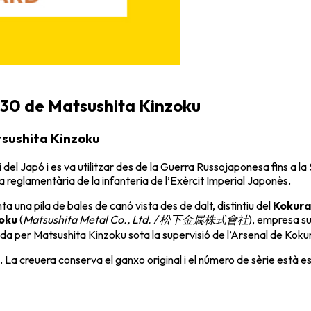
 30 de Matsushita Kinzoku
tsushita Kinzoku
 del Japó i es va utilitzar des de la Guerra Russojaponesa fins a 
ta reglamentària de la infanteria de l’Exèrcit Imperial Japonès.
nta una pila de bales de canó vista des de dalt, distintiu del
Kokura
oku
(
Matsushita Metal Co., Ltd. / 松下金属株式會社
), empresa su
a per Matsushita Kinzoku sota la supervisió de l’Arsenal de Kokura
. La creuera conserva el ganxo original i el número de sèrie està 