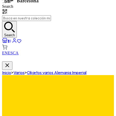
Search
Search
EN
ES
CA
Inicio
>
Varios
>
Objetos varios Alemania Imperial