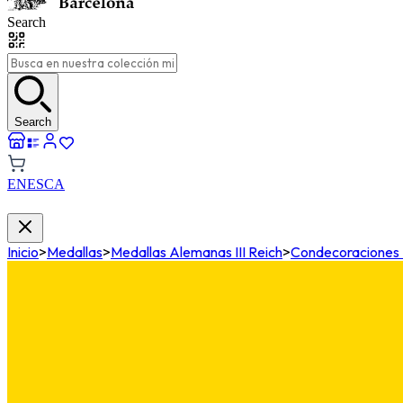
Search
Search
EN
ES
CA
Inicio
>
Medallas
>
Medallas Alemanas III Reich
>
Condecoraciones Mi