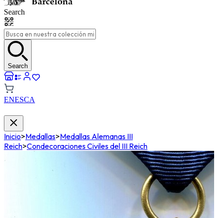
Search
Search
EN
ES
CA
Inicio
>
Medallas
>
Medallas Alemanas III
Reich
>
Condecoraciones Civiles del III Reich