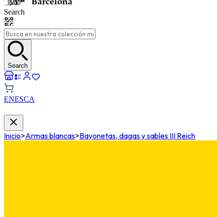
Search
Search
EN
ES
CA
Inicio
>
Armas blancas
>
Bayonetas, dagas y sables III Reich