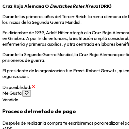
Cruz Roja Alemana O
Deutsches Rotes Kreuz
(DRK)
Durante los primeros años del Tercer Reich, la rama alemana de la
los inicios de la Segunda Guerra Mundial.
En diciembre de 1939,
Adolf Hitler
otorgó a la Cruz Roja Alemana
en Ginebra. A partir de entonces, la institución amplió conside
enfermería y primeros auxilios, y otra centrada en labores benéfi
Durante la
Segunda Guerra Mundial
, la Cruz Roja Alemana parti
prisioneros de guerra.
El presidente de la organización fue
Ernst-Robert Grawitz
, quie
organización.
Disponibilidad
:
Me Gusta
:
Vendido
Proceso del metodo de pago
Después de realizar la compra te escribiremos para realizar el 
+15€.