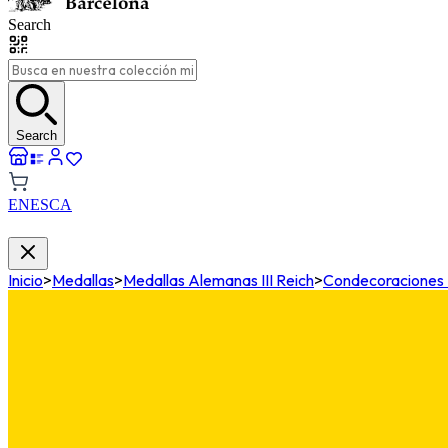
Search
Search
EN
ES
CA
Inicio
>
Medallas
>
Medallas Alemanas III Reich
>
Condecoraciones Mi