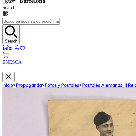
Search
Search
EN
ES
CA
Inicio
>
Propaganda
>
Fotos y Postales
>
Postales Alemanas III Rei