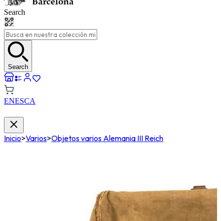
Search
Search
EN
ES
CA
Inicio
>
Varios
>
Objetos varios Alemania III Reich