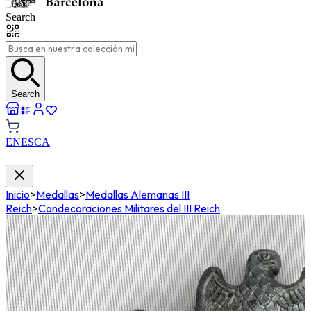
Search
Search
EN
ES
CA
Inicio
>
Medallas
>
Medallas Alemanas III
Reich
>
Condecoraciones Militares del III Reich