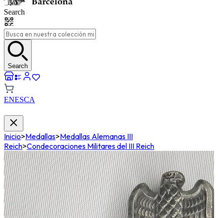
Search
Search
EN
ES
CA
Inicio
>
Medallas
>
Medallas Alemanas III
Reich
>
Condecoraciones Militares del III Reich