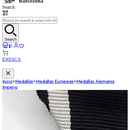
Search
Search
EN
ES
CA
Inicio
>
Medallas
>
Medallas Europeas
>
Medallas Alemania
Imperio