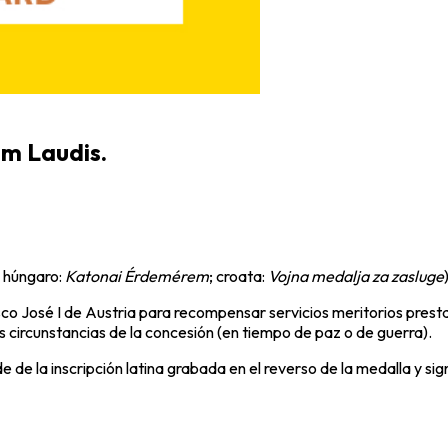
um Laudis.
; húngaro:
Katonai Érdemérem
; croata:
Vojna medalja za zasluge
co José I de Austria
para recompensar servicios meritorios presta
las circunstancias de la concesión (en tiempo de paz o de guerra).
e de la inscripción latina grabada en el reverso de la medalla y sig