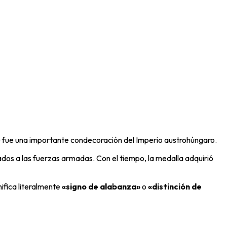
) fue una importante condecoración del
Imperio austrohúngaro
.
dos a las fuerzas armadas. Con el tiempo, la medalla adquirió
nifica literalmente
«signo de alabanza»
o
«distinción de