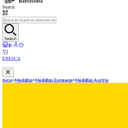
Search
Search
EN
ES
CA
Inicio
>
Medallas
>
Medallas Europeas
>
Medallas Austria