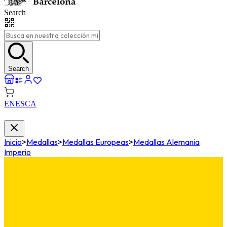
Search
Search
EN
ES
CA
Inicio
>
Medallas
>
Medallas Europeas
>
Medallas Alemania
Imperio