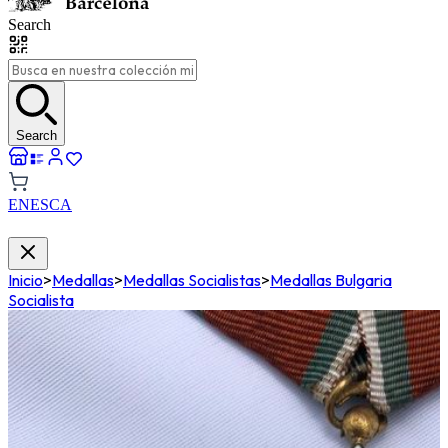
Search
Search
EN
ES
CA
Inicio
>
Medallas
>
Medallas Socialistas
>
Medallas Bulgaria
Socialista