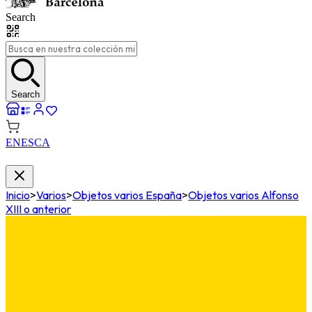
Search
Search
EN
ES
CA
Inicio
>
Varios
>
Objetos varios España
>
Objetos varios Alfonso
XIII o anterior