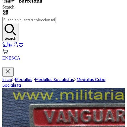
Search
Search
EN
ES
CA
Inicio
>
Medallas
>
Medallas Socialistas
>
Medallas Cuba
Socialista