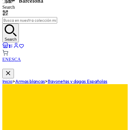
Search
Search
EN
ES
CA
Inicio
>
Armas blancas
>
Bayonetas y dagas Españolas