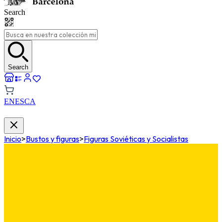
Search
Search
EN
ES
CA
Inicio
>
Bustos y figuras
>
Figuras Soviéticas y Socialistas