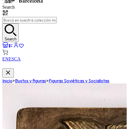
Search
Search
EN
ES
CA
Inicio
>
Bustos y figuras
>
Figuras Soviéticas y Socialistas