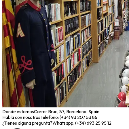
Donde estamos
Carrer Bruc, 87, Barcelona, Spain
Habla con nosotros
Telefono: (+34) 93 207 53 85
¿Tienes alguna pregunta?
Whatsapp: (+34) 693 25 95 12