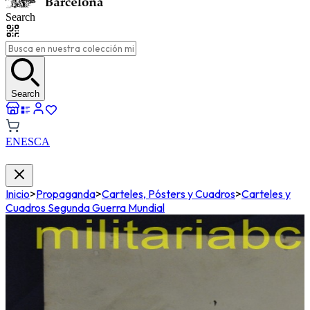
Search
Search
EN
ES
CA
Inicio
>
Propaganda
>
Carteles, Pósters y Cuadros
>
Carteles y
Cuadros Segunda Guerra Mundial