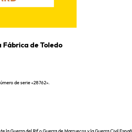
 Fábrica de Toledo
 número de serie «28762».
nte la Guerra del Rif o Guerra de Marruecos y la Guerra Civil Españ