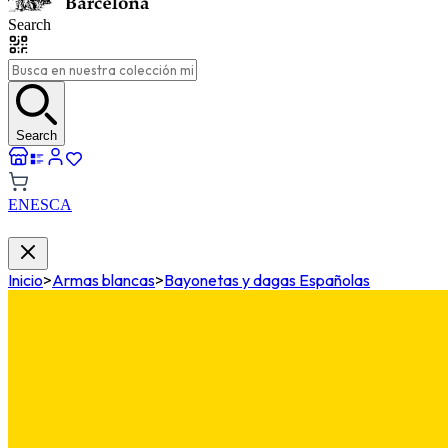
Search
Search
EN
ES
CA
Inicio
>
Armas blancas
>
Bayonetas y dagas Españolas