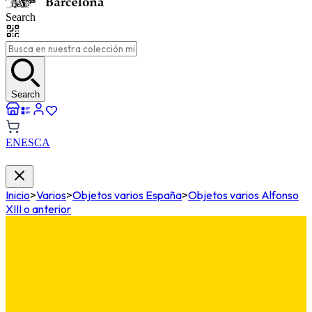
Search
Search
EN
ES
CA
Inicio
>
Varios
>
Objetos varios España
>
Objetos varios Alfonso
XIII o anterior