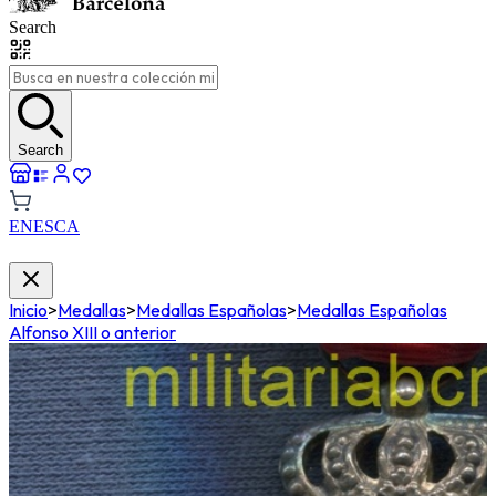
Search
Search
EN
ES
CA
Inicio
>
Medallas
>
Medallas Españolas
>
Medallas Españolas
Alfonso XIII o anterior