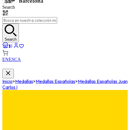
Search
Search
EN
ES
CA
Inicio
>
Medallas
>
Medallas Españolas
>
Medallas Españolas Juan
Carlos I