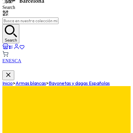
Search
Search
EN
ES
CA
Inicio
>
Armas blancas
>
Bayonetas y dagas Españolas