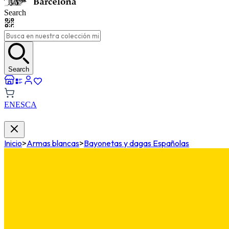
Search
Search
EN
ES
CA
Inicio
>
Armas blancas
>
Bayonetas y dagas Españolas