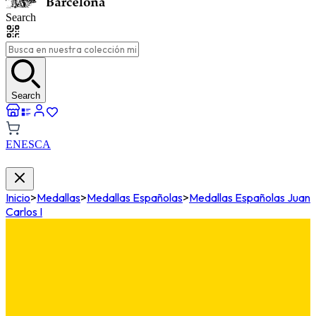
Search
Search
EN
ES
CA
Inicio
>
Medallas
>
Medallas Españolas
>
Medallas Españolas Juan
Carlos I