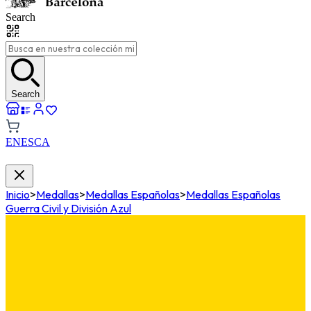
Search
Search
EN
ES
CA
Inicio
>
Medallas
>
Medallas Españolas
>
Medallas Españolas
Guerra Civil y División Azul