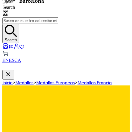
Search
Search
EN
ES
CA
Inicio
>
Medallas
>
Medallas Europeas
>
Medallas Francia