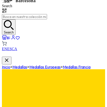
Search
Search
EN
ES
CA
Inicio
>
Medallas
>
Medallas Europeas
>
Medallas Francia