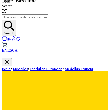
Search
Search
EN
ES
CA
Inicio
>
Medallas
>
Medallas Europeas
>
Medallas Francia