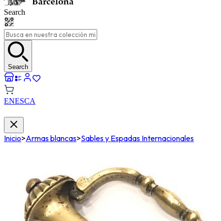
Search
Search
EN
ES
CA
Inicio
>
Armas blancas
>
Sables y Espadas Internacionales