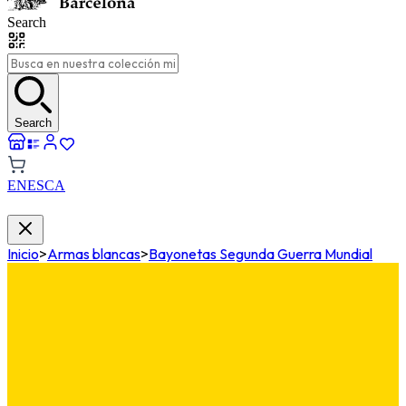
Search
Search
EN
ES
CA
Inicio
>
Armas blancas
>
Bayonetas Segunda Guerra Mundial