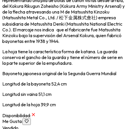
representando una pila de bolas de cañón vistas desde arriba,
del Kokura Rikugun Zoheisho (Kokura Army Ministry Arsenal) y
de la flecha atravesando una M de Matsushita Kinzoku
(Matsushita Metal Co., Ltd. / 松下金属株式會社) empresa
subsidiaria de Matsushita Denki (Matsushita National Electric
Co.). El marcaje nos indica que el fabricante fue Matsushita
Kinzoku bajo la supervisión del Arsenal Kokura, quien fabricó
bayonetas entre 1938 y 1944.
La hoja tiene la característica forma de katana. La guarda
conserva el gancho de la guarda y tiene el número de serie en
la parte superior de la empuñadura.
Bayoneta japonesa original de la Segunda Guerra Mundial
Longitud de la bayoneta 52,4 cm
Longitud sin vaina 51,1 cm
Longitud de la hoja 39,9 cm
Disponibilidad
:
Me Gusta
:
Vendido