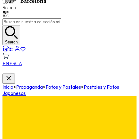
Search
Search
EN
ES
CA
Inicio
>
Propaganda
>
Fotos y Postales
>
Postales y Fotos
Japonesas